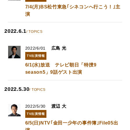
7/4(月)BS松竹東急｢シネコンへ行こう！｣主
演
2022.6.1
/ TOPICS
広島 光
2022/6/01
TV出演情報
6/1(水)放送 テレビ朝日「特捜9
season5」9話ゲスト出演
2022.5.30
/ TOPICS
渡辺 大
2022/5/30
TV出演情報
6/5(日)NTV｢金田一少年の事件簿｣File05出