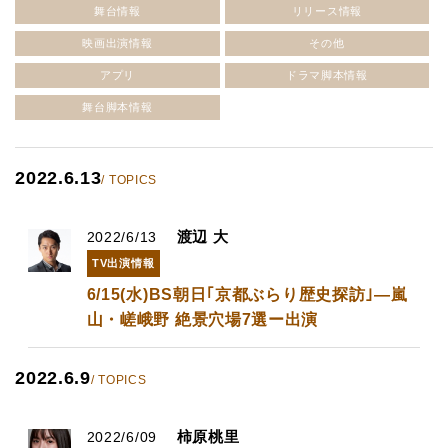
舞台情報
リリース情報
映画出演情報
その他
アプリ
ドラマ脚本情報
舞台脚本情報
2022.6.13
/ TOPICS
渡辺 大
2022/6/13
TV出演情報
6/15(水)BS朝日｢京都ぶらり歴史探訪｣―嵐
山・嵯峨野 絶景穴場7選ー出演
2022.6.9
/ TOPICS
柿原桃里
2022/6/09