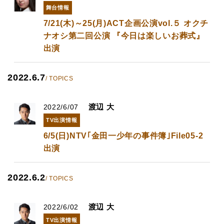
舞台情報
7/21(木)～25(月)ACT企画公演vol.５ オクチ
ナオシ第二回公演 『今日は楽しいお葬式』
出演
2022.6.7
/ TOPICS
渡辺 大
2022/6/07
TV出演情報
6/5(日)NTV｢金田一少年の事件簿｣File05-2
出演
2022.6.2
/ TOPICS
渡辺 大
2022/6/02
TV出演情報