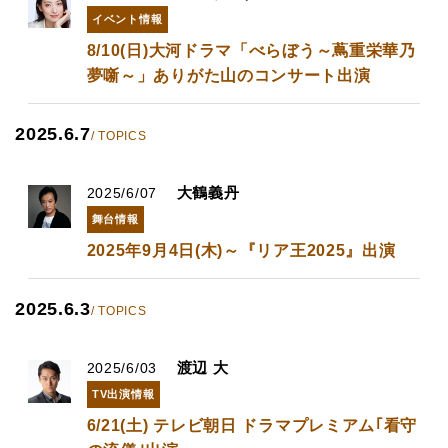
イベント情報
8/10(日)大河ドラマ「べらぼう～蔦重栄華乃
夢噺～」ありがた山のコンサート出演
2025.6.7
/ TOPICS
大鶴義丹
2025/6/07
舞台情報
2025年9月4日(木)～『リア王2025』出演
2025.6.3
/ TOPICS
渡辺 大
2025/6/03
TV出演情報
6/21(土) テレビ朝日 ドラマプレミアム｢看守