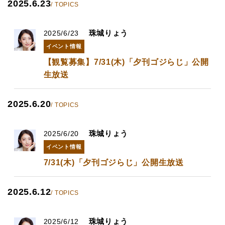
2025.6.23
/ TOPICS
珠城りょう
2025/6/23
イベント情報
【観覧募集】7/31(木)「夕刊ゴジらじ」公開
生放送
2025.6.20
/ TOPICS
珠城りょう
2025/6/20
イベント情報
7/31(木)「夕刊ゴジらじ」公開生放送
2025.6.12
/ TOPICS
珠城りょう
2025/6/12