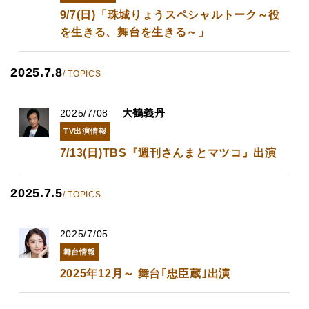
9/7(日)「珠城りょうスペシャルトーク～役
を生きる、舞台を生きる～」
2025.7.8
/ TOPICS
大鶴義丹
2025/7/08
TV出演情報
7/13(日)TBS『週刊さんまとマツコ』出演
2025.7.5
/ TOPICS
2025/7/05
舞台情報
2025年12月～ 舞台｢忠臣蔵｣出演