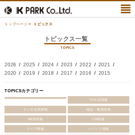
トップページ
>
トピックス
トピックス一覧
TOPICS
2026
/
2025
/
2024
/
2023
/
2022
/
2021
/
2020
/
2019
/
2018
/
2017
/
2016
/
2015
TOPICSカテゴリー
TV出演情報
ラジオ出演情報
雑誌・書籍情報
WEB情報
CM情報
ライブ情報
イベント情報