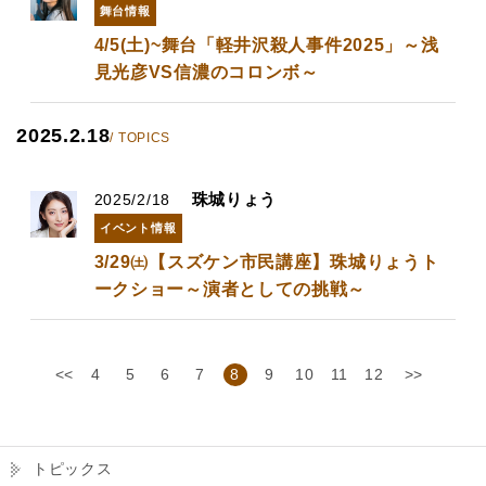
舞台情報
4/5(土)~舞台「軽井沢殺人事件2025」～浅
見光彦VS信濃のコロンボ～
2025.2.18
/ TOPICS
珠城りょう
2025/2/18
イベント情報
3/29㈯【スズケン市民講座】珠城りょうト
ークショー～演者としての挑戦～
<<
4
5
6
7
8
9
10
11
12
>>
トピックス