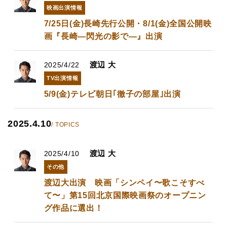
映画出演情報
7/25日(金)長崎先行公開・8/1(金)全国公開映
画『長崎―閃光の影で―』出演
渡辺 大
2025/4/22
TV出演情報
5/9(金)テレビ朝日｢徹子の部屋｣出演
2025.4.10
/ TOPICS
渡辺 大
2025/4/10
その他
渡辺大出演 ​映画「シンペイ〜歌こそすべ
て〜」第15回北京国際映画祭のオープニン
グ作品に選出！