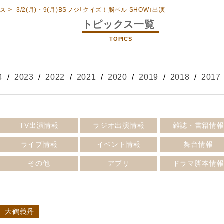
クス
>
3/2(月)・9(月)BSフジ｢クイズ！脳ベル SHOW｣出演
トピックス一覧
TOPICS
4
/
2023
/
2022
/
2021
/
2020
/
2019
/
2018
/
2017
TV出演情報
ラジオ出演情報
雑誌・書籍情
ライブ情報
イベント情報
舞台情報
その他
アプリ
ドラマ脚本情
大鶴義丹