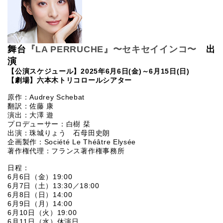
舞台
『LA PERRUCHE』〜セキセイインコ〜
出
演
【公演スケジュール】2025年6月6日(金)～6月15日(日)
【劇場】六本木トリコロールシアター
原作：Audrey Schebat
翻訳：佐藤 康
演出：大澤 遊
プロデューサー：白樹 栞
出演：珠城りょう 石母田史朗
企画製作：Société Le Théâtre Elysée
著作権代理：フランス著作権事務所
日程：
6月6日（金）19:00
6月7日（土）13:30／18:00
6月8日（日）14:00
6月9日（月）14:00
6月10日（火）19:00
6月11日（水）休演日