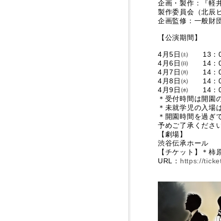
企画・製作：『軽井
製作委員会（北辰ビ
企画監修：一般財
【公演期間】
4月5日㈯ 13：00
4月6日㈰ 14：0
4月7日㈪ 14：00
4月8日㈫ 14：00
4月9日㈬ 14：0
＊受付時間は開園の
＊未就学児の入場
＊開園時間を過ぎ
予めご了承くださ
【劇場】
渋谷伝承ホール
【チケット】＊柿原
URL：
https://tick