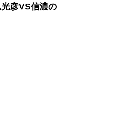
見光彦VS信濃の