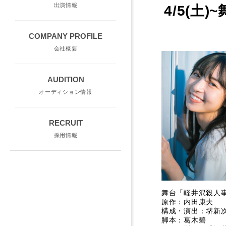
出演情報
4/5(土
COMPANY PROFILE
会社概要
AUDITION
オーディション情報
RECRUIT
採用情報
舞台「軽井沢殺人事
原作：内田康夫
構成・演出：堺新
脚本：葛木碧