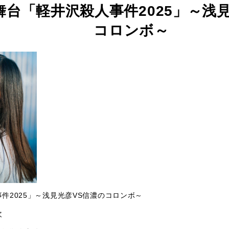
)~舞台「軽井沢殺人事件2025」～浅
コロンボ～
件2025」～浅見光彦VS信濃のコロンボ～
次