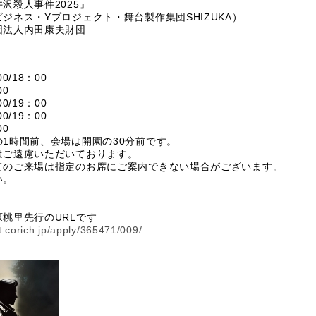
沢殺人事件2025』
ジネス・Yプロジェクト・舞台製作集団SHIZUKA）
団法人内田康夫財団
/18：00
0
/19：00
/19：00
0
1時間前、会場は開園の30分前です。
はご遠慮いただいております。
てのご来場は指定のお席にご案内できない場合がございます。
い。
桃里先行のURLです
et.corich.jp/apply/365471/009/