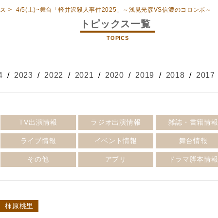
クス
>
4/5(土)~舞台「軽井沢殺人事件2025」～浅見光彦VS信濃のコロンボ～
トピックス一覧
TOPICS
4
/
2023
/
2022
/
2021
/
2020
/
2019
/
2018
/
2017
TV出演情報
ラジオ出演情報
雑誌・書籍情
ライブ情報
イベント情報
舞台情報
その他
アプリ
ドラマ脚本情
柿原桃里