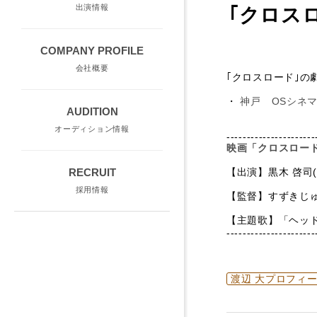
出演情報
｢クロス
COMPANY PROFILE
会社概要
｢クロスロード｣の
・
神戸 OSシネ
AUDITION
オーディション情報
----------------------
映画「クロスロー
【出演】黒木 啓司(
RECRUIT
採用情報
【監督】すずきじ
【主題歌】「ヘッ
----------------------
渡辺 大プロフィ