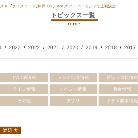
クス
>
｢クロスロード｣神戸 OSシネマズ ハーバーランドで上映決定！
トピックス一覧
TOPICS
4
/
2023
/
2022
/
2021
/
2020
/
2019
/
2018
/
2017
TV出演情報
ラジオ出演情報
雑誌・書籍情
ライブ情報
イベント情報
舞台情報
その他
アプリ
ドラマ脚本情
渡辺 大