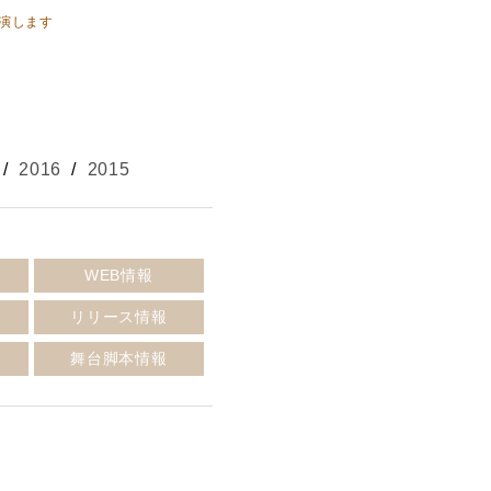
出演します
/
2016
/
2015
報
WEB情報
リリース情報
報
舞台脚本情報