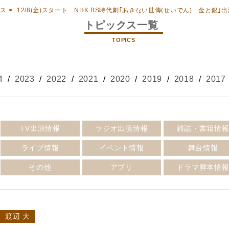
クス
>
12/8(金)スタート NHK BS時代劇｢あきない世傳(せいでん) 金と銀｣
トピックス一覧
TOPICS
4
/
2023
/
2022
/
2021
/
2020
/
2019
/
2018
/
2017
TV出演情報
ラジオ出演情報
雑誌・書籍情
ライブ情報
イベント情報
舞台情報
その他
アプリ
ドラマ脚本情
渡辺 大