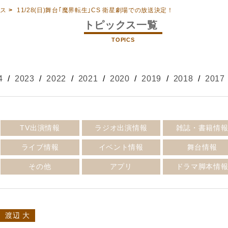
クス
>
11/28(日)舞台｢魔界転生｣CS 衛星劇場での放送決定！
トピックス一覧
TOPICS
4
/
2023
/
2022
/
2021
/
2020
/
2019
/
2018
/
2017
TV出演情報
ラジオ出演情報
雑誌・書籍情
ライブ情報
イベント情報
舞台情報
その他
アプリ
ドラマ脚本情
渡辺 大