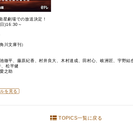
S衛星劇場での放送決定！
日)16:30～
ト
（角川文庫刊）
、小池徹平、藤原紀香、村井良大、木村達成、田村心、岐洲匠、宇野結
子、松平健
岡愛之助
ールを見る
TOPICS一覧に戻る