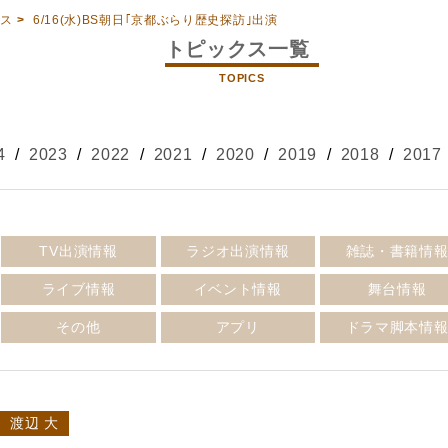
クス
>
6/16(水)BS朝日｢京都ぶらり歴史探訪｣出演
トピックス一覧
TOPICS
4
/
2023
/
2022
/
2021
/
2020
/
2019
/
2018
/
2017
TV出演情報
ラジオ出演情報
雑誌・書籍情
ライブ情報
イベント情報
舞台情報
その他
アプリ
ドラマ脚本情
渡辺 大