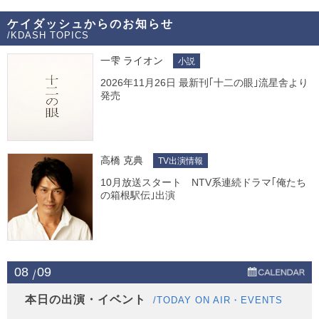
ケイダッシュからのお知らせ
/KDASH TOPICS
一雫 ライオン
小説
2026年11月26日 最新刊｢十二の眼｣流星舎より
発売
高橋 克典
TV出演情報
10月放送スタート NTV系連続ドラマ｢俺たち
の箱根駅伝｣出演
08
09
本日の出演・イベント
/TODAY ON AIR・EVENTS