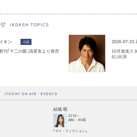
せ
/KDASH TOPICS
ライオン
2026-07-23
小説
 最新刊｢十二の眼｣流星舎より発売
10月放送ス
伝｣出演
ト
/TODAY ON AIR・EVENTS
結城 萌
22:15～
ABC・EX系
｢マイ・フィクション｣