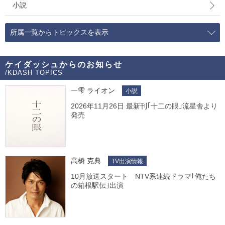
小説
所属一覧からトピックスを表示
ケイダッシュからのお知らせ
/KDASH TOPICS
一雫 ライオン
小説
2026年11月26日 最新刊｢十二の眼｣流星舎より
発売
高橋 克典
TV出演情報
10月放送スタート NTV系連続ドラマ｢俺たち
の箱根駅伝｣出演