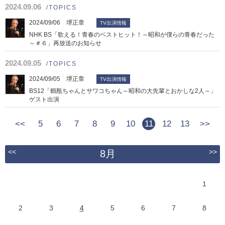
2024.09.06
/TOPICS
2024/09/06 堺正章
TV出演情報
NHK BS「歌える！青春のベストヒット！～昭和が僕らの青春だった
～＃６」再放送のお知らせ
2024.09.05
/TOPICS
2024/09/05 堺正章
TV出演情報
BS12「鶴瓶ちゃんとサワコちゃん～昭和の大先輩とおかしな2人～」
ゲスト出演
<<
5
6
7
8
9
10
11
12
13
>>
<<
>>
8月
1
2
3
4
5
6
7
8