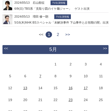
2024/05/13 石山順征
TV出演情報
6/9(日) TBS系「見取り図のイケ麺ジャー」 ゲスト出演
2024/05/13 増田 修一朗
TV出演情報
5/16(木)NHK BSスペシャル「未解決事件 下山事件と占領期の闇」出演
1
2
>>
<<
<<
>>
5月
1
2
3
4
5
6
7
8
9
10
11
12
13
14
15
16
17
18
19
20
21
22
23
24
25