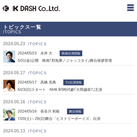
トピックス一覧
/TOPICS
2024.05.23
/TOPICS
2024/05/23 永井 大
映画出演情報
5/31(金)公開 映画｢邪魚隊／ジャッコタイ｣舞台挨拶登壇
2024.05.17
/TOPICS
2024/05/17 高橋 克典
TV出演情報
6/23(日)スタート NHK BS時代劇｢大岡越前7｣主演
2024.05.16
/TOPICS
2024/05/16 長谷川 初範
舞台情報
7/20(土)～28(日)舞台「ヒストリーボーイズ」出演
2024.05.13
/TOPICS