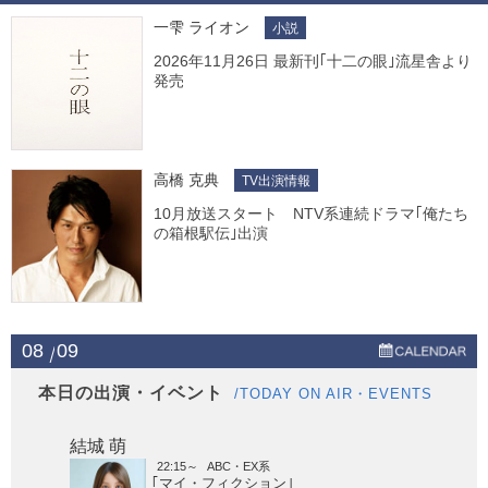
一雫 ライオン
小説
2026年11月26日 最新刊｢十二の眼｣流星舎より
発売
高橋 克典
TV出演情報
10月放送スタート NTV系連続ドラマ｢俺たち
の箱根駅伝｣出演
08
09
本日の出演・イベント
/TODAY ON AIR・EVENTS
結城 萌
22:15～
ABC・EX系
｢マイ・フィクション｣