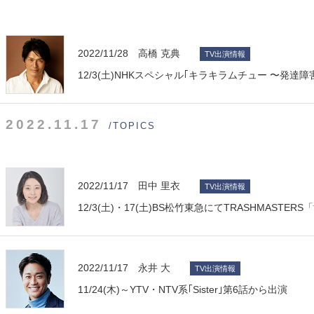
2022/11/28 高橋 克典
TV出演情報
12/3(土)NHKスペシャル｢キラキラムチュー 〜発達
2022.11.17
/TOPICS
2022/11/17 田中 里衣
TV出演情報
12/3(土)・17(土)BS松竹東急にてTRASHMAST
2022/11/17 永井 大
TV出演情報
11/24(木)～YTV・NTV系｢Sister｣第6話から出演