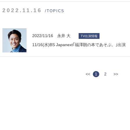
2022.11.16
/TOPICS
2022/11/16 永井 大
TV出演情報
11/16(水)BS Japanext｢福澤朗の本であそぶ。｣出演
<<
1
2
>>