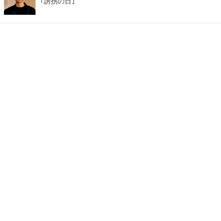
｢誘拐の日｣