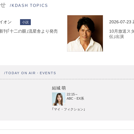
せ
/KDASH TOPICS
ライオン
2026-07-23
小説
 最新刊｢十二の眼｣流星舎より発売
10月放送ス
伝｣出演
ト
/TODAY ON AIR・EVENTS
結城 萌
22:15～
ABC・EX系
｢マイ・フィクション｣