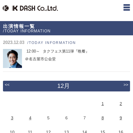
出演情報一覧
/TODAY INFORMATION
2023.12.03
/TODAY INFORMATION
12:00～
タクフェス第11弾『晩餐』
＠名古屋市公会堂
<<
>>
12月
1
2
3
4
5
6
7
8
9
10
11
12
13
14
15
16