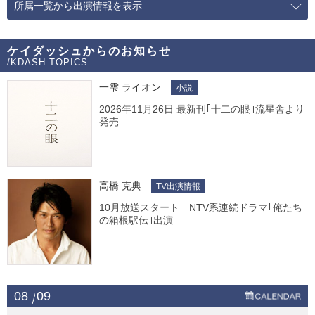
所属一覧から出演情報を表示
ケイダッシュからのお知らせ
/KDASH TOPICS
一雫 ライオン
小説
2026年11月26日 最新刊｢十二の眼｣流星舎より
発売
高橋 克典
TV出演情報
10月放送スタート NTV系連続ドラマ｢俺たち
の箱根駅伝｣出演
08
09