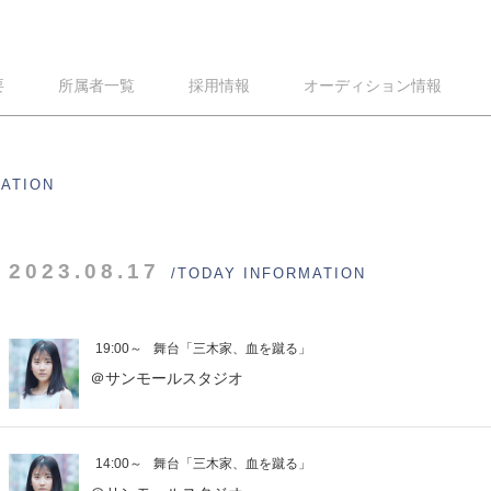
要
所属者一覧
採用情報
オーディション情報
MATION
2023.08.17
/TODAY INFORMATION
19:00～
舞台「三木家、血を蹴る」
＠サンモールスタジオ
14:00～
舞台「三木家、血を蹴る」