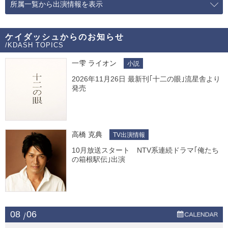
所属一覧から出演情報を表示
ケイダッシュからのお知らせ
/KDASH TOPICS
一雫 ライオン
小説
2026年11月26日 最新刊｢十二の眼｣流星舎より
発売
高橋 克典
TV出演情報
10月放送スタート NTV系連続ドラマ｢俺たち
の箱根駅伝｣出演
08
06