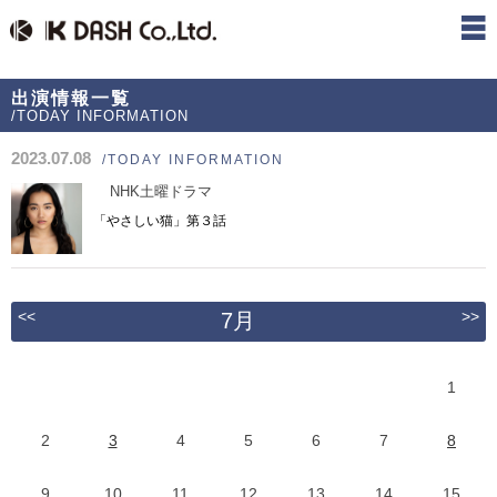
出演情報一覧
/TODAY INFORMATION
2023.07.08
/TODAY INFORMATION
NHK土曜ドラマ
「やさしい猫」第３話
<<
>>
7月
1
2
3
4
5
6
7
8
9
10
11
12
13
14
15