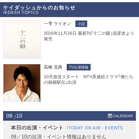
ケイダッシュからのお知らせ
/KDASH TOPICS
一雫 ライオン
小説
2026年11月26日 最新刊｢十二の眼｣流星舎より
発売
高橋 克典
TV出演情報
10月放送スタート NTV系連続ドラマ｢俺たち
の箱根駅伝｣出演
08
10
本日の出演・イベント
/TODAY ON AIR・EVENTS
08／10の出演・イベント情報はありません