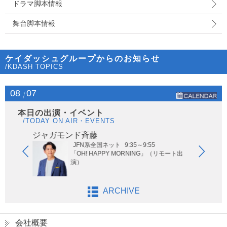
ドラマ脚本情報
舞台脚本情報
ケイダッシュグループからのお知らせ
/KDASH TOPICS
08
07
本日の出演・イベント
/TODAY ON AIR・EVENTS
ジャガモンド斉藤
オー
JFN系全国ネット
9:35～9:55
ないサッ
「OH! HAPPY MORNING」（リモート出
演）
ARCHIVE
会社概要