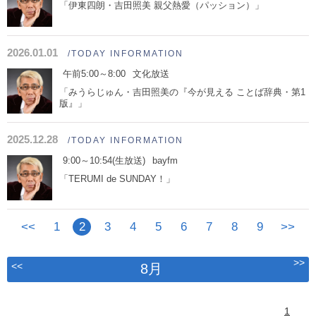
「伊東四朗・吉田照美 親父熱愛（パッション）」
2026.01.01
/TODAY INFORMATION
午前5:00～8:00
文化放送
「みうらじゅん・吉田照美の『今が見える ことば辞典・第1
版』」
2025.12.28
/TODAY INFORMATION
9:00～10:54(生放送)
bayfm
「TERUMI de SUNDAY！」
<<
1
2
3
4
5
6
7
8
9
>>
>>
<<
8月
1