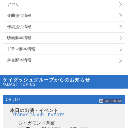
アプリ
楽曲提供情報
作詞提供情報
映画脚本情報
ドラマ脚本情報
舞台脚本情報
ケイダッシュグループからのお知らせ
/KDASH TOPICS
08
07
本日の出演・イベント
/TODAY ON AIR・EVENTS
ジャガモンド斉藤
オー