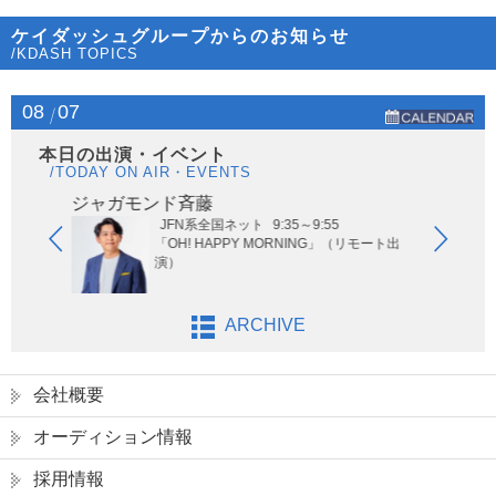
ケイダッシュグループからのお知らせ
/KDASH TOPICS
08
07
本日の出演・イベント
/TODAY ON AIR・EVENTS
ジャガモンド斉藤
オー
JFN系全国ネット
9:35～9:55
ないサッ
「OH! HAPPY MORNING」（リモート出
演）
ARCHIVE
会社概要
オーディション情報
採用情報