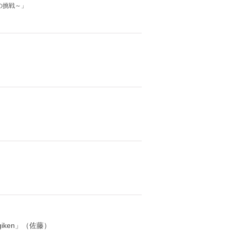
の挑戦～」
giken」（佐藤）