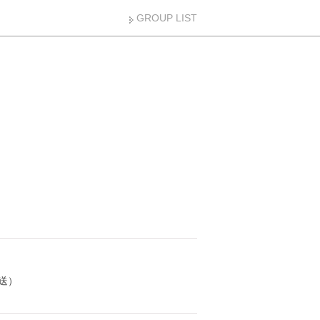
GROUP LIST
送）