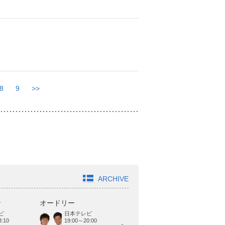
8
9
>>
ARCHIVE
ン
オードリー
どきどきキャンプ
ジ
ビ
日本テレビ
TOKYO MX
19:00～20:00
:10
19:00～20:00