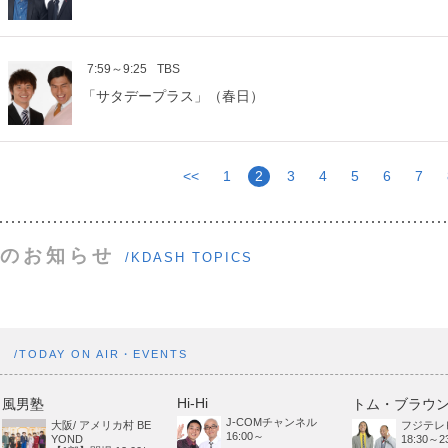
7:59～9:25
TBS
「サタデープラス」（春日）
<<
1
2
3
4
5
6
7
のお知らせ
/KDASH TOPICS
ト
/TODAY ON AIR・EVENTS
Hi-Hi
風男塾
トム・ブラウ
J-COMチャンネル
大阪/ アメリカ村 BE
フジテレ
16:00～
YOND
18:30～23