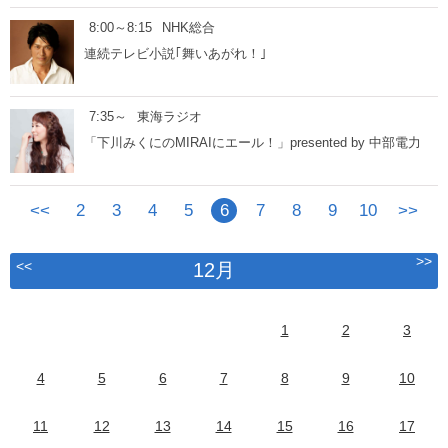
8:00～8:15
NHK総合
連続テレビ小説｢舞いあがれ！｣
7:35～
東海ラジオ
「下川みくにのMIRAIにエール！」presented by 中部電力
<<
2
3
4
5
6
7
8
9
10
>>
>>
<<
12月
1
2
3
4
5
6
7
8
9
10
11
12
13
14
15
16
17