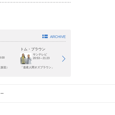
ARCHIVE
トム・ブラウン
オードリー
ヤ
サンテレビ
日本テレビ
:00
20:53～21:23
25:29～25:59
生放送）
「道産人間オズブラウン」
「オードリーさん、ぜひ会って
「
欲しい人がいるんです。」
シー