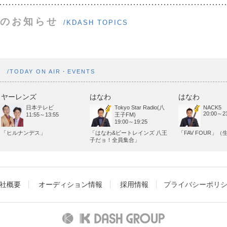
のお知らせ
/KDASH TOPICS
ト
/TODAY ON AIR・EVENTS
ヤーレンズ
はなわ
はなわ
日本テレビ
Tokyo Star Radio(八
NACK5
20:00～23
11:55～13:55
王子FM)
19:00～19:25
「ヒルナンデス」
「はなわ&ビートレインズ 八王
「FAV FOUR」（
子だョ！全員集合」
社概要
オーディション情報
採用情報
プライバシーポリ