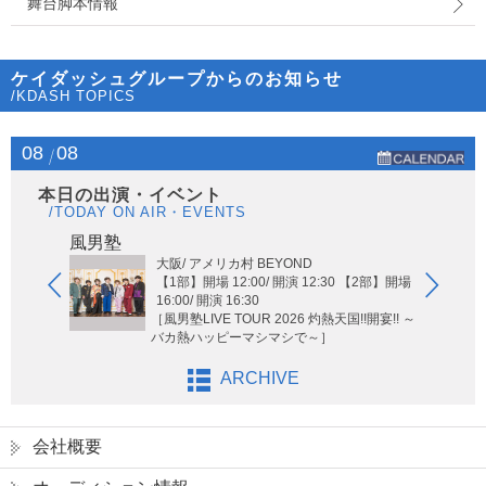
舞台脚本情報
ケイダッシュグループからのお知らせ
/KDASH TOPICS
08
08
本日の出演・イベント
/TODAY ON AIR・EVENTS
Hi-Hi
風男塾
大阪/ アメリカ村 BEYOND
【1部】開場 12:00/ 開演 12:30 【2部】開場
16:00/ 開演 16:30
［風男塾LIVE TOUR 2026 灼熱天国!!開宴!! ～
バカ熱ハッピーマシマシで～］
ARCHIVE
会社概要