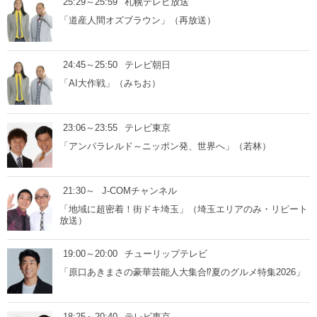
25:29～25:59
札幌テレビ放送
「道産人間オズブラウン」（再放送）
24:45～25:50
テレビ朝日
「AI大作戦」（みちお）
23:06～23:55
テレビ東京
「アンパラレルド～ニッポン発、世界へ」（若林）
21:30～
J-COMチャンネル
「地域に超密着！街ドキ埼玉」（埼玉エリアのみ・リピート
放送）
19:00～20:00
チューリップテレビ
「原口あきまさの豪華芸能人大集合⁉︎夏のグルメ特集2026」
18:25～20:40
テレビ東京