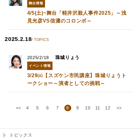
舞台情報
4/5(土)~舞台「軽井沢殺人事件2025」～浅
見光彦VS信濃のコロンボ～
2025.2.18
/ TOPICS
珠城りょう
2025/2/18
イベント情報
3/29㈯【スズケン市民講座】珠城りょうト
ークショー～演者としての挑戦～
<<
4
5
6
7
8
9
10
11
12
>>
トピックス