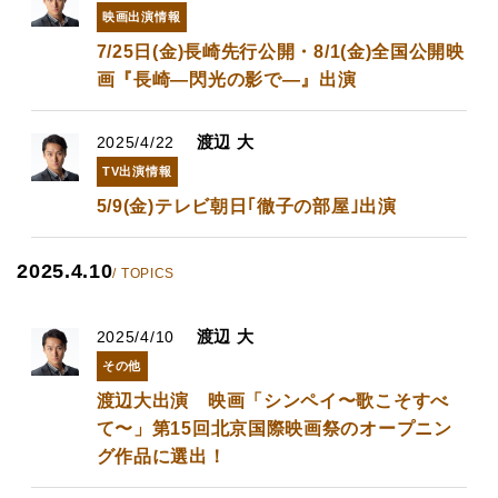
映画出演情報
7/25日(金)長崎先行公開・8/1(金)全国公開映
画『長崎―閃光の影で―』出演
渡辺 大
2025/4/22
TV出演情報
5/9(金)テレビ朝日｢徹子の部屋｣出演
2025.4.10
/ TOPICS
渡辺 大
2025/4/10
その他
渡辺大出演 ​映画「シンペイ〜歌こそすべ
て〜」第15回北京国際映画祭のオープニン
グ作品に選出！