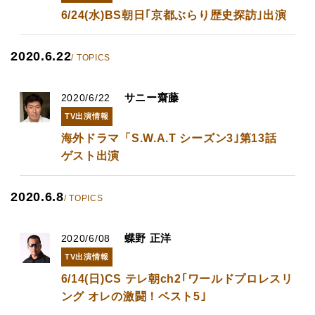
6/24(水)BS朝日｢京都ぶらり歴史探訪｣出演
2020.6.22
/ TOPICS
サニー齋藤
2020/6/22
TV出演情報
海外ドラマ「S.W.A.T シーズン3｣第13話
ゲスト出演
2020.6.8
/ TOPICS
蝶野 正洋
2020/6/08
TV出演情報
6/14(日)CS テレ朝ch2｢ワールドプロレスリ
ング オレの激闘！ベスト5｣