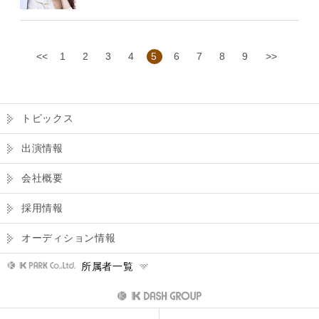
<<
1
2
3
4
5
6
7
8
9
>>
トピックス
出演情報
会社概要
採用情報
オーディション情報
所属者一覧