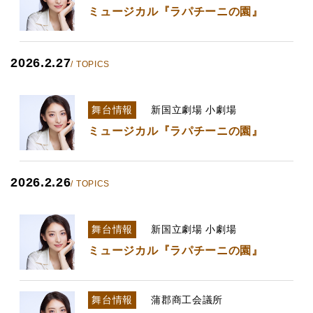
ミュージカル『ラパチーニの園』
2026.2.27
/ TOPICS
舞台情報
新国立劇場 小劇場
ミュージカル『ラパチーニの園』
2026.2.26
/ TOPICS
舞台情報
新国立劇場 小劇場
ミュージカル『ラパチーニの園』
舞台情報
蒲郡商工会議所