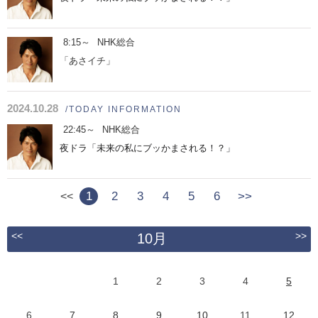
8:15～
NHK総合
「あさイチ」
2024.10.28
/TODAY INFORMATION
22:45～
NHK総合
夜ドラ「未来の私にブッかまされる！？」
1
2
3
4
5
6
>>
<<
<<
>>
10月
1
2
3
4
5
6
7
8
9
10
11
12