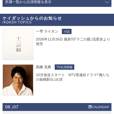
所属一覧から出演情報を表示
ケイダッシュからのお知らせ
/KDASH TOPICS
一雫 ライオン
小説
2026年11月26日 最新刊｢十二の眼｣流星舎より
発売
高橋 克典
TV出演情報
10月放送スタート NTV系連続ドラマ｢俺たち
の箱根駅伝｣出演
08
07