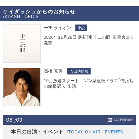
ケイダッシュからのお知らせ
/KDASH TOPICS
一雫 ライオン
小説
2026年11月26日 最新刊｢十二の眼｣流星舎より
発売
高橋 克典
TV出演情報
10月放送スタート NTV系連続ドラマ｢俺たち
の箱根駅伝｣出演
08
09
本日の出演・イベント
/TODAY ON AIR・EVENTS