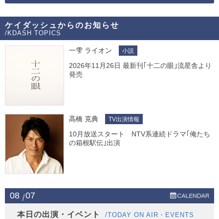
ケイダッシュからのお知らせ
/KDASH TOPICS
一雫 ライオン
小説
2026年11月26日 最新刊｢十二の眼｣流星舎より
発売
高橋 克典
TV出演情報
10月放送スタート NTV系連続ドラマ｢俺たち
の箱根駅伝｣出演
08
07
本日の出演・イベント
/TODAY ON AIR・EVENTS