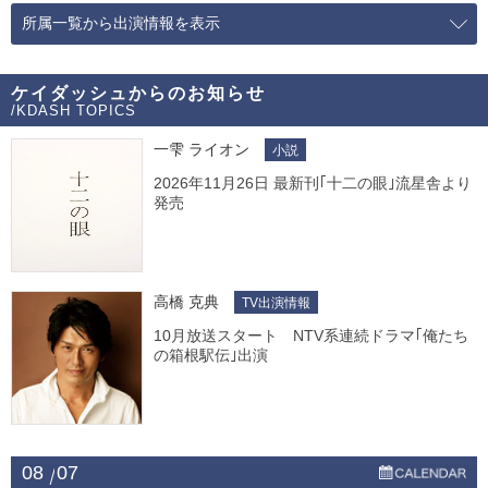
所属一覧から出演情報を表示
ケイダッシュからのお知らせ
/KDASH TOPICS
一雫 ライオン
小説
2026年11月26日 最新刊｢十二の眼｣流星舎より
発売
高橋 克典
TV出演情報
10月放送スタート NTV系連続ドラマ｢俺たち
の箱根駅伝｣出演
08
07