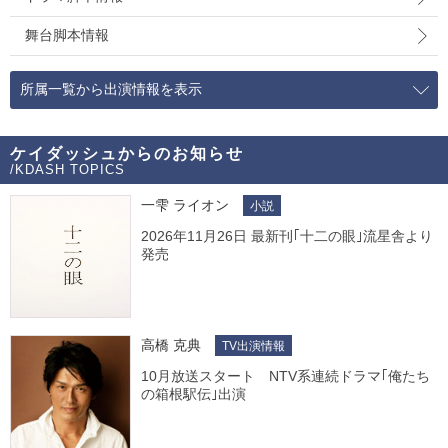
舞台脚本情報
所属一覧から出演情報を表示
ケイダッシュからのお知らせ
/KDASH TOPICS
一雫 ライオン
小説
2026年11月26日 最新刊｢十二の眼｣流星舎より
発売
高橋 克典
TV出演情報
10月放送スタート NTV系連続ドラマ｢俺たち
の箱根駅伝｣出演